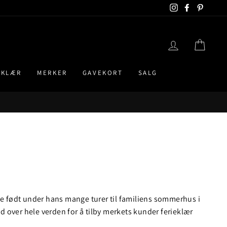
Instagram
Facebook
Pintere
LOGG INN
HAND
EKLÆR
MERKER
GAVEKORT
SALG
ble født under hans mange turer til familiens sommerhus i
nd over hele verden for å tilby merkets kunder ferieklær