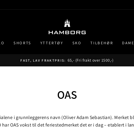
LO
SHORTS
YTTERTØY
SKO
TILBEHØR
DAM
65,- (Fri frakt over 1500,-)
FAST, LAV FRAKTPRIS:
Pause
fremvisning
OAS
nitialene i grunnleggerens navn (Oliver Adam Sebastian). Merket 
har OAS vokst til det feriestedmerket det er i dag – etablert i la