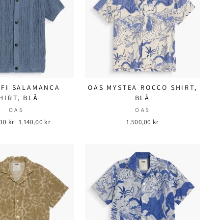
EFI SALAMANCA
OAS MYSTEA ROCCO SHIRT,
HIRT, BLÅ
BLÅ
OAS
OAS
ær
00 kr
Salgspris
1.140,00 kr
1.500,00 kr