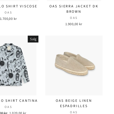
LO SHIRT VISCOSE
OAS SIERRA JACKET DK
BROWN
OAS
OAS
1.700,00 kr
1.900,00 kr
Salg
LO SHIRT CANTINA
OAS BEIGE LINEN
ESPADRILLES
OAS
OAS
ær
00 kr
Salgspris
1.020,00 kr