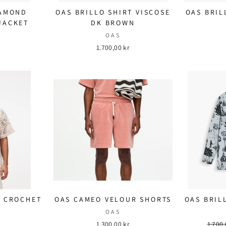
IAMOND
OAS BRILLO SHIRT VISCOSE
OAS BRIL
JACKET
DK BROWN
OAS
1.700,00 kr
A CROCHET
OAS CAMEO VELOUR SHORTS
OAS BRIL
OAS
1.300,00 kr
Ordin
1.700,