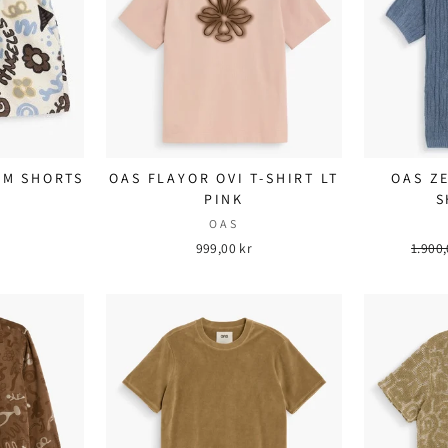
IM SHORTS
OAS FLAYOR OVI T-SHIRT LT
OAS Z
PINK
S
OAS
999,00 kr
Ordin
1.900,
pris