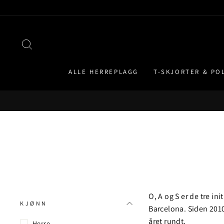
Hopp
til
innhold
SØK
ALLE HERREPLAGG
T-SKJORTER & PO
O, A og S er de tre i
KJØNN
Barcelona. Siden 2010 
året rundt.
Herre