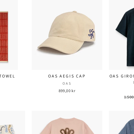
 TOWEL
OAS AEGIS CAP
OAS GIRO
OAS
899,00 kr
Ordi
1.500
pris