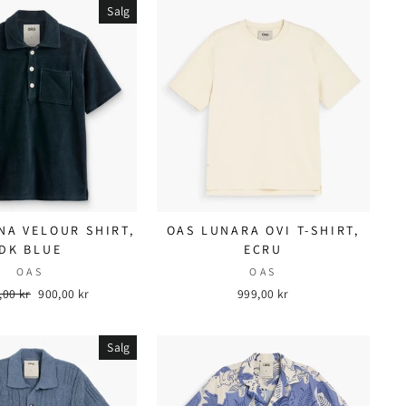
Salg
NA VELOUR SHIRT,
OAS LUNARA OVI T-SHIRT,
DK BLUE
ECRU
OAS
OAS
nær
,00 kr
Salgspris
900,00 kr
999,00 kr
Salg