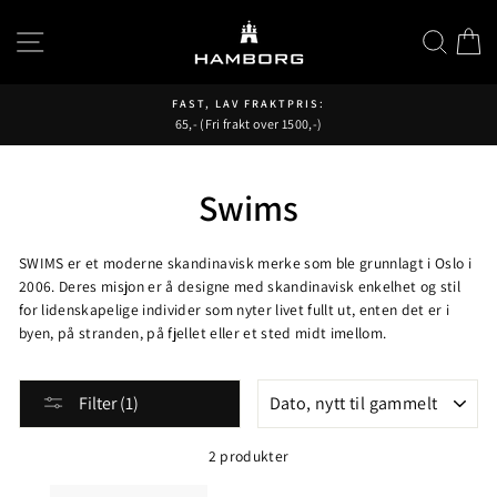
Hopp
til
SIDENAVIGASJON
SØK
H
innhold
FAST, LAV FRAKTPRIS:
65,- (Fri frakt over 1500,-)
Pause
fremvisning
Swims
SWIMS er et moderne skandinavisk merke som ble grunnlagt i Oslo i
2006. Deres misjon er å designe med skandinavisk enkelhet og stil
for lidenskapelige individer som nyter livet fullt ut, enten det er i
byen, på stranden, på fjellet eller et sted midt imellom.
SORTER
Filter (1)
2 produkter