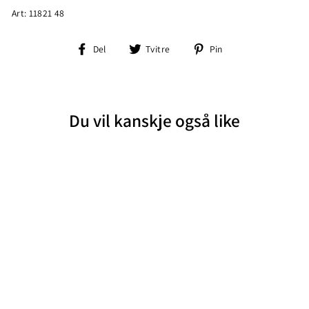
Art: 11821 48
Del
Tvitre
Pin
Del
Tvitre
Pin
på
på
på
Facebook
Twitter
Pinterest
Du vil kanskje også like
HANSEN & JACOB 5-
PKT CUT'N SEW PAN
OXFORD, NAVY