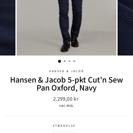
HANSEN & JACOB
Hansen & Jacob 5-pkt Cut'n Sew
Pan Oxford, Navy
Ordinær
2.299,00 kr
pris
Inkl. MVA.
STØRRELSE