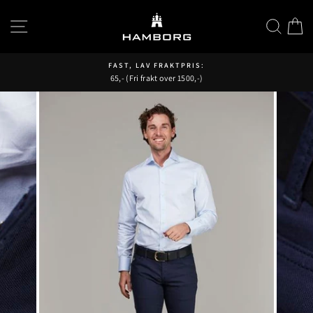
Hopp
til
SIDENAVIGASJON
SØK
H
innhold
FAST, LAV FRAKTPRIS:
65,- (Fri frakt over 1500,-)
Pause
fremvisning