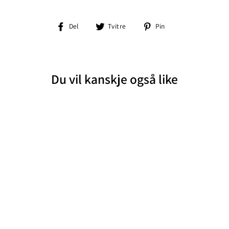
Del
Tvitre
Pin
Del
Tvitre
Pin
på
på
på
Facebook
Twitter
Pinterest
Du vil kanskje også like
Salg
STENSTRÖMS
FITTED BODY
STRIPETE HVIT
LINSKJORTE