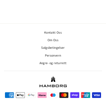
STENSTRØMS HERRE
Ordinær
2.099,00 kr
Salgspris
1.259,40 kr
pris
Kontakt Oss
Om Oss
Salgsbetingelser
Personvern
Angre- og returrett