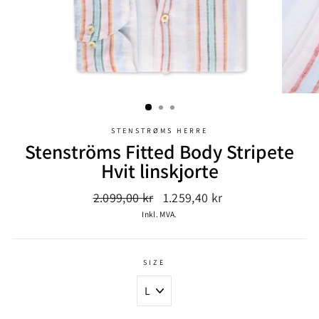
STENSTRØMS HERRE
Stenströms Fitted Body Stripete
Hvit linskjorte
Ordinær
Salgspris
2.099,00 kr
1.259,40 kr
pris
Inkl. MVA.
SIZE